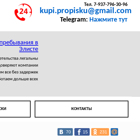
Тел. 7-937-796-30-96
kupi.propisku@gmail.com
Telegram:
Нажмите тут
 пребывания в
Элисте
етельства легальны
доверяют компании
 все без задержек
отаем дольше всех
СКИ
КОНТАКТЫ
70
15
231